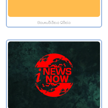
Θουκυδίδειο Ωδείο