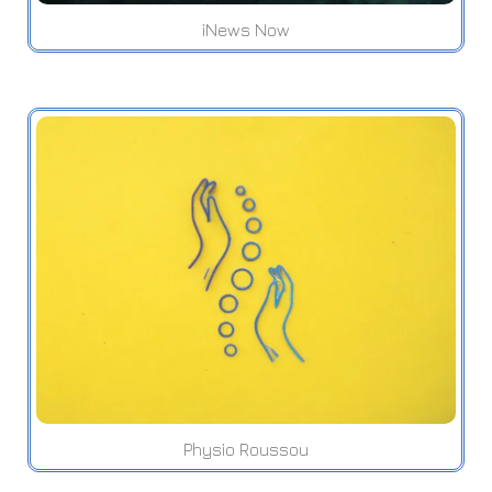
iNews Now
Physio Roussou