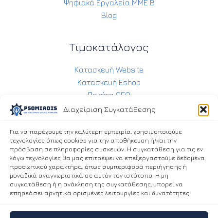
Ψηφιακά Εργαλεία ΜΜΕ Β
Blog
Τιμοκατάλογος
Κατασκευή Website
Κατασκευή Eshop
Πακέτα SEO
Συντήρηση Ιστοσελίδας
Διαχείριση Συγκατάθεσης
Συντήρηση Eshop
Για να παρέχουμε την καλύτερη εμπειρία, χρησιμοποιούμε
Social Media Management
τεχνολογίες όπως cookies για την αποθήκευση ή/και την
πρόσβαση σε πληροφορίες συσκευών. Η συγκατάθεση για τις εν
λόγω τεχνολογίες θα μας επιτρέψει να επεξεργαστούμε δεδομένα
Επικοινωνία
προσωπικού χαρακτήρα, όπως συμπεριφορά περιήγησης ή
μοναδικά αναγνωριστικά σε αυτόν τον ιστότοπο. Η μη
συγκατάθεση ή η ανάκληση της συγκατάθεσης, μπορεί να
6938283360
επηρεάσει αρνητικά ορισμένες λειτουργίες και δυνατότητες.
info@psomiadis.eu
Πολιτική Απορρήτου