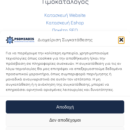
Τιμοκατάλογος
Κατασκευή Website
Κατασκευή Eshop
Πακέτα SEO
Συντήρηση Ιστοσελίδας
Διαχείριση Συγκατάθεσης
Συντήρηση Eshop
Social Media Management
Για να παρέχουμε την καλύτερη εμπειρία, χρησιμοποιούμε
τεχνολογίες όπως cookies για την αποθήκευση ή/και την
πρόσβαση σε πληροφορίες συσκευών. Η συγκατάθεση για τις εν
λόγω τεχνολογίες θα μας επιτρέψει να επεξεργαστούμε δεδομένα
Επικοινωνία
προσωπικού χαρακτήρα, όπως συμπεριφορά περιήγησης ή
μοναδικά αναγνωριστικά σε αυτόν τον ιστότοπο. Η μη
συγκατάθεση ή η ανάκληση της συγκατάθεσης, μπορεί να
6938283360
επηρεάσει αρνητικά ορισμένες λειτουργίες και δυνατότητες.
info@psomiadis.eu
Πολιτική Απορρήτου
Αποδοχή
Δεν αποδέχομαι