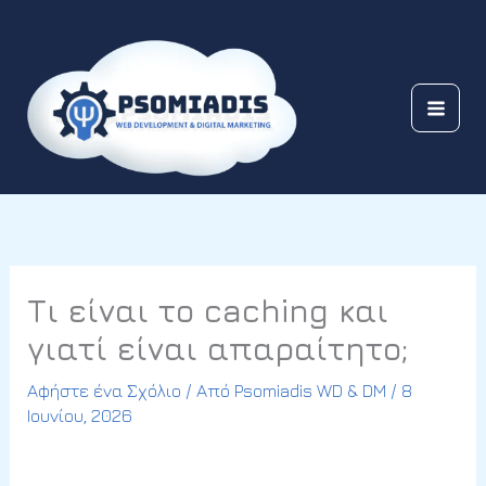
Μετάβαση
στο
περιεχόμενο
Τι είναι το caching και
γιατί είναι απαραίτητο;
Αφήστε ένα Σχόλιο
/ Από
Psomiadis WD & DM
/
8
Ιουνίου, 2026