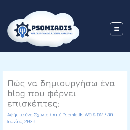
Μετάβαση
στο
περιεχόμενο
Πώς να δημιουργήσω ένα
blog που φέρνει
επισκέπτες;
Αφήστε ένα Σχόλιο
/ Από
Psomiadis WD & DM
/
30
Ιουνίου, 2026